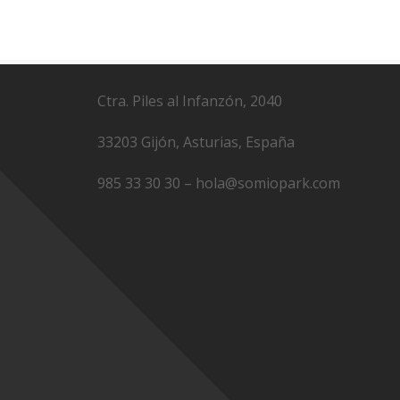
Ctra. Piles al Infanzón, 2040
33203 Gijón, Asturias, España
985 33 30 30 – hola@somiopark.com