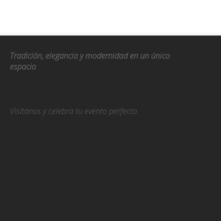
Tradición, elegancia y modernidad en un único
espacio
Visítanos y celebra tu evento perfecto