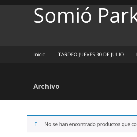
Ir
Somió Par
al
contenido
Inicio
TARDEO JUEVES 30 DE JULIO
Archivo
No se han encontrado productos que coin